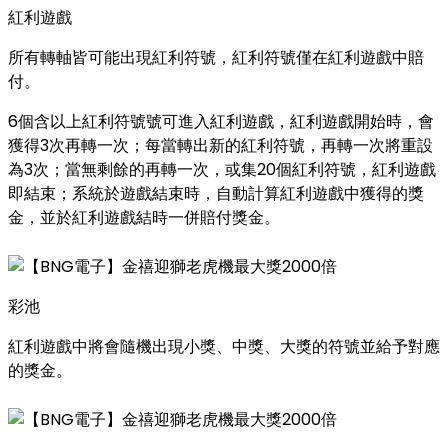
紅利遊戲
所有轉軸皆可能出現紅利符號，紅利符號僅在紅利遊戲中賠
付。
6個含以上紅利符號號可進入紅利遊戲，紅利遊戲開始時，會
獲得3次再轉一次；每當轉出新的紅利符號，再轉一次將重設
為3次；當無剩餘的再轉一次，或集20個紅利符號，紅利遊戲
即結束；系統於遊戲結束時，自動計算紅利遊戲中獲得的獎
金，並於紅利遊戲結時一併賠付獎金。
彩池
紅利遊戲中將會隨機出現小獎、中獎、大獎的符號並給予對應
的獎金。