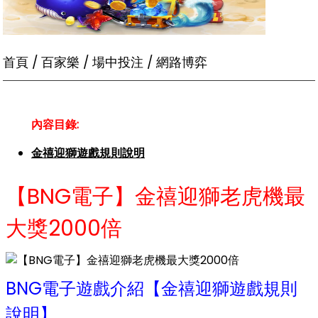
首頁
/
百家樂
/
場中投注
/
網路博弈
內容目錄:
金禧迎獅遊戲規則說明
【BNG電子】金禧迎獅老虎機最
大獎2000倍
BNG電子遊戲介紹【金禧迎獅遊戲規則
說明】