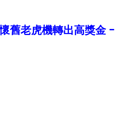
懷舊老虎機轉出高獎金 -