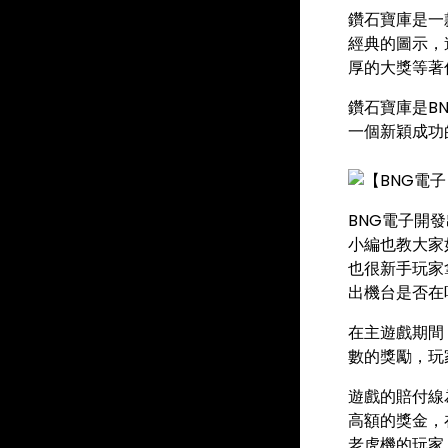
鑽石寶庫是一
經典的圖示，遊
厚的大獎等著
鑽石寶庫是B
一個新穎成功
BNG電子開
小編也教大家
也很新手玩家
出機台是否在
在主遊戲期間
數的獎勵，玩
遊戲的賠付線
高額的獎金，
老虎機的玩家