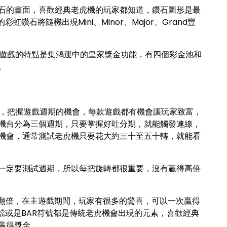
石的畫面，喜歡經典老虎機的玩家都知道，鑽石圖形是最
石將隨機出現Mini、Minor、Major、Grand豐
，遊戲的特點是集鴻運中的皇家獎金功能，有四個彩金池和
。
色，把握遊戲週期的機會，每款遊戲都有機會讓玩家致富，
機台分為三個週期，只要掌握好吐分期，就能觸發連線，
機會，通常測試老虎機只要花大約三十至五十轉，就能看
一定要測試週期，所以每把旋轉都很重要，沒有贏得高倍
接翻倍，在主遊戲期間，玩家有很多的驚喜，可以一次贏得
鐺或是BAR符號都是傳統老虎機會出現的元素，喜歡經典
贏得獎金。