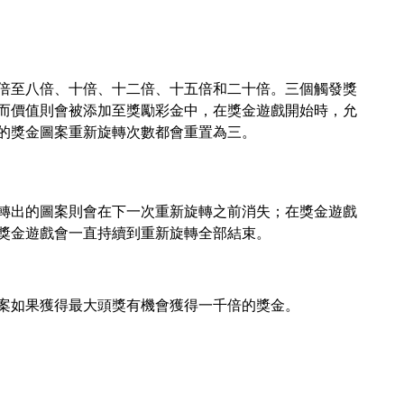
倍至八倍、十倍、十二倍、十五倍和二十倍。三個觸發獎
而價值則會被添加至獎勵彩金中，在獎金遊戲開始時，允
的獎金圖案重新旋轉次數都會重置為三。
轉出的圖案則會在下一次重新旋轉之前消失；在獎金遊戲
獎金遊戲會一直持續到重新旋轉全部結束。
案如果獲得最大頭獎有機會獲得一千倍的獎金。