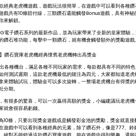
款經典老虎機遊戲，遊戲玩法很簡單，在遊戲中可以看到各種鑽
戲共有10條賠付線，三顆鑽石還能觸發Bonus遊戲，具有神秘的彩虹鑽
你來解鎖。
NG電子鑽石系列的最新作品，並為玩家帶來了全新的皇家體驗
的鑽石堆功能，每擊中一顆鑽石，就有機會觸發額外的獎勵遊戲
發出各種機台，滿足各種不同玩家的需求，每款都具有不同的特
如何測試週期，這款老虎機最低的賭注為四元，大家都知道老虎
拿來體驗試玩，體驗金可以多次旋轉，一整場老虎機台有得獎的
吐分期。
，有很多的驚喜，可以一次贏得高額的獎金，小編建議玩老虎機
家就會很容易虧錢。
為10條，只要出現獎金遊戲或是觸發彩金池的獎勵，獎金就直
在遊戲中可以看到各種經典的元素，除了鑽石外，像是777、鈴
，絕對不能錯過這款鑽石寶庫遊戲，能在遊戲中得到樂趣，還能