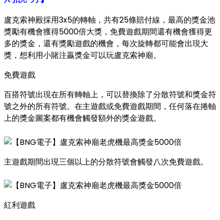
盧克索神殿採用3x5的轉軸，共有25條賠付線，最高的獎金池
獎勵有機會獲得5000倍大獎，免費遊戲期間還有機會獲得更
多的獎金，還有獎勵遊戲的機會，每次旋轉都可能會出現大
獎，想利用小賭注贏獎金可以玩盧克索神廟。
免費遊戲
百搭符號出現在所有轉軸上，可以替換除了分散符號和獎金符
號之外的所有符號。在主遊戲或免費遊戲期間，任何落在捲軸
上的獎金圖案都有機會觸發額外的獎金遊戲。
主遊戲期間出現三個以上的分散符號會觸發八次免費遊戲。
紅利遊戲