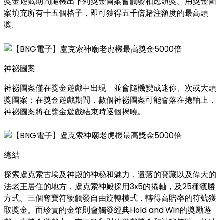
獎金遊戲期間隨機出下列獎金圖案會觸發相應頭獎。用獎金圖
案填充所有十五個格子，即可獲得五千倍賭注額度的最高頭
獎。
神祕圖案
神祕圖案僅在獎金遊戲中出現，並會隨機變成迷你、次或大頭
獎圖案；在獎金遊戲期間，數個神祕圖案可能會落在捲軸上，
神祕圖案將在獎金遊戲結束時逐個揭曉。
總結
探索盧克索古埃及神殿的神秘和魅力，遺落的寶藏以及偉大的
法老王居住的地方，盧克索神殿採用3x5的捲軸，及25種獲勝
方式。三個奪寶符號觸發自由旋轉模式，轉得高賠率的符號獲
取獎金。而珍貴的金幣則會觸發經典Hold and Win的獎勵遊