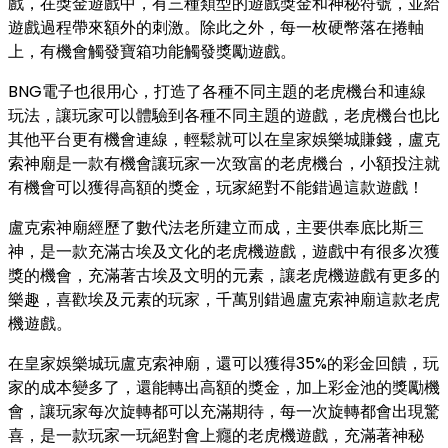
戲，在獎金遊戲中，有三種類型的遊戲獎金和神秘符號，並給
遊戲過程帶來額外的刺激。除此之外，每一枚硬幣落在捲軸
上，有機會觸發寶箱功能觸發獎勵遊戲。
BNG電子也很用心，打造了各種不同主題的老虎機台和連線
玩法，讓玩家可以體驗到各種不同主題的遊戲，老虎機台也比
其他平台更有機會連線，輕鬆就可以在皇家娛樂城賺錢，盧克
索神廟是一款有機會讓玩家一次致富的老虎機台，小額投注就
有機會可以獲得高額的獎金，玩家絕對不能錯過這款遊戲！
盧克索神廟經歷了數代法老所建立而成，主要供奉底比斯三
神，是一款充滿古埃及文化的老虎機遊戲，遊戲中有很多次獲
獎的機會，充滿著古埃及文明的元素，讓老虎機遊戲有更多的
樂趣，喜歡埃及元素的玩家，千萬別錯過盧克索神廟這款老虎
機遊戲。
在皇家娛樂城玩盧克索神廟，還可以獲得35%的彩金回饋，玩
家的成本變多了，還能轉出高額的獎金，加上彩金池的獎勵機
會，讓玩家每次旋轉都可以充滿期待，每一次旋轉都會出現驚
喜，是一款玩家一玩絕對會上癮的老虎機遊戲，充滿著神秘