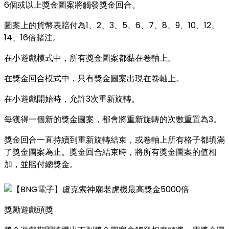
6個或以上獎金圖案將觸發獎金回合。
圖案上的貨幣表賠付為1、2、3、5、6、7、8、9、10、12、
14、16倍賭注。
在小遊戲模式中，所有獎金圖案都黏在卷軸上。
在獎金回合模式中，只有獎金圖案出現在卷軸上。
在小遊戲開始時，允許3次重新旋轉。
每獲得一個新的獎金圖案，都會將重新旋轉的次數重置為3。
獎金回合一直持續到重新旋轉結束，或卷軸上所有格子都填滿
了獎金圖案為止。獎金回合結束時，將所有獎金圖案的值相
加，並賠付總獎金。
獎勵遊戲頭獎