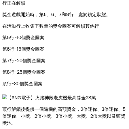
行正在解鎖
獎金遊戲開始時，第5、6、7和8行，處於鎖定狀態。
在活動行上收集下數量的獎金圖案可解鎖其他行
第5行-10個獎金圖案
第6行-15個獎金圖案
第7行-20個獎金圖案
第8行-25個獎金圖案
頂行-30個獎金圖案
頂行解鎖後提供一個隨機的高額獎金，2倍迷你、3倍迷你、5
倍迷你、小獎、2倍小獎、3倍小獎、大獎、2倍大獎以及頭獎
獎池。