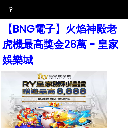
?
【BNG電子】火焰神殿老
虎機最高獎金28萬 - 皇家
娛樂城