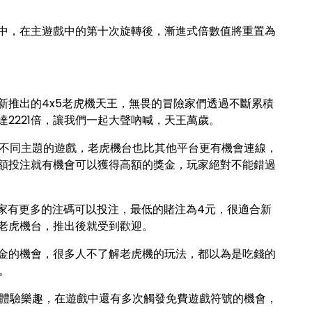
中，在主遊戲中的第十次旋轉後，漸進式倍數值將重置為
新推出的4x5老虎機天王，無畏的冒險家們透過不斷累積
2221倍，讓我們一起大聲吶喊，天王萬歲。
種不同主題的遊戲，老虎機台也比其他平台更有機會連線，
額投注就有機會可以獲得高額的獎金，玩家絕對不能錯過
家有更多的注碼可以投注，最低的賭注為4元，很適合新
老虎機台，推出後就受到歡迎。
金的機會，很多人不了解老虎機的玩法，都以為是吃錢的
。
能體驗樂趣，在遊戲中還有多次觸發免費遊戲符號的機會，