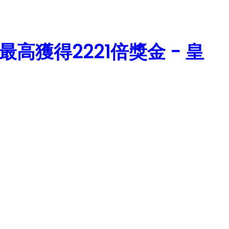
高獲得2221倍獎金 - 皇