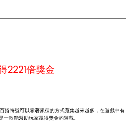
2221倍獎金
的百搭符號可以靠著累積的方式蒐集越來越多，在遊戲中有
是一款能幫助玩家贏得獎金的遊戲。