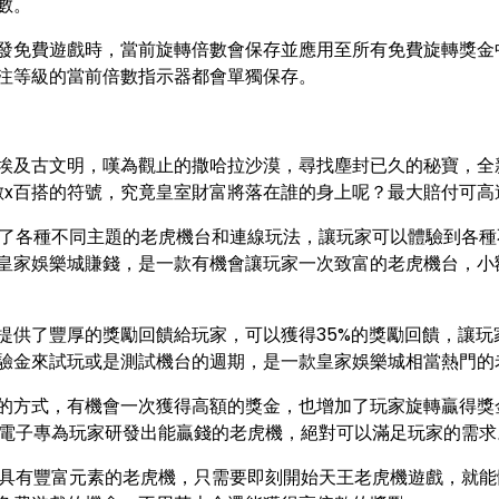
數。
發免費遊戲時，當前旋轉倍數會保存並應用至所有免費旋轉獎金
注等級的當前倍數指示器都會單獨保存。
埃及古文明，嘆為觀止的撒哈拉沙漠，尋找塵封已久的秘寶，全
數x百搭的符號，究竟皇室財富將落在誰的身上呢？最大賠付可高達
造了各種不同主題的老虎機台和連線玩法，讓玩家可以體驗到各
皇家娛樂城賺錢，是一款有機會讓玩家一次致富的老虎機台，小
提供了豐厚的獎勵回饋給玩家，可以獲得35%的獎勵回饋，讓玩
驗金來試玩或是測試機台的週期，是一款皇家娛樂城相當熱門的
的方式，有機會一次獲得高額的獎金，也增加了玩家旋轉贏得獎
G電子專為玩家研發出能贏錢的老虎機，絕對可以滿足玩家的需求
款具有豐富元素的老虎機，只需要即刻開始天王老虎機遊戲，就