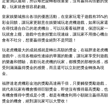
定要測試週期，所以每把旋轉都很重要，沒有贏得高倍數的獎
勵，玩家就會很容易虧錢。
皇家娛樂城推出各項的優惠活動，在皇家玩電子遊戲有35%的
彩金回饋，讓玩家更願意在娛樂城玩老虎機遊戲，如果玩家還
在尋找適合自己的老虎機台，可以玩看看福胖達，保證玩家一
玩就會上癮，遊戲中也會頻繁出現連線，讓玩家不用擔心機台
會有不吐分，想要贏得獎金絕對不是問題！
玩老虎機最大的成就感就是轉出高額的獎金，在福胖達老虎機
遊戲中，出現各種線性連線的華麗的動畫，讓玩家享受到遊戲
的樂趣和體驗，喜歡玩老虎機的玩家，都獲獎的那種快感，感
受到滿滿贏得獎金的感覺，而且還可以立刻把獎金轉換為現
金。
福胖達老虎機彩金池的獎勵高達兩千倍，只要觸發獎勵遊戲，
就代表玩家有機會獲得巨額獎金，即使沒有獲得最高獎勵，也
有機會獲得中獎或是小獎，都是有機會利用小額賭注贏得高額
獎金的機會，絕對讓玩家可以大豐收！