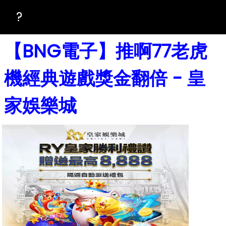
?
【BNG電子】推啊77老虎
機經典遊戲獎金翻倍 - 皇
家娛樂城