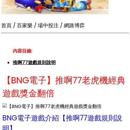
首頁
/
百家樂
/
場中投注
/
網路博弈
內容目錄:
推啊77遊戲規則說明
【BNG電子】推啊77老虎機經典
遊戲獎金翻倍
BNG電子遊戲介紹【推啊77遊戲規則說
明】