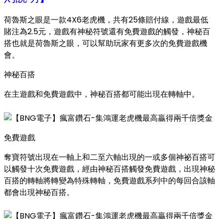
荷魯斯之眼是一款4X6老虎機，共有25條賠付線，遊戲最低
賭注為2.5元，遊戲有神秘符號還有免費遊戲的觸發，神秘百
搭也就是荷魯斯之眼，可以幫助玩家有更多次的免費遊戲機
會。
神秘百搭
在主遊戲和免費遊戲中，神秘百搭都可能出現在轉軸中。
免費遊戲
奪寶符號出現在一軸上和二至六軸出現的一或多個神祕百搭可
以觸發十次免費遊戲，經由神秘百搭觸發免費遊戲，出現神秘
百搭的轉軸將轉變為特殊轉軸，免費遊戲系列中的每回合該軸
都會出現神秘百搭。