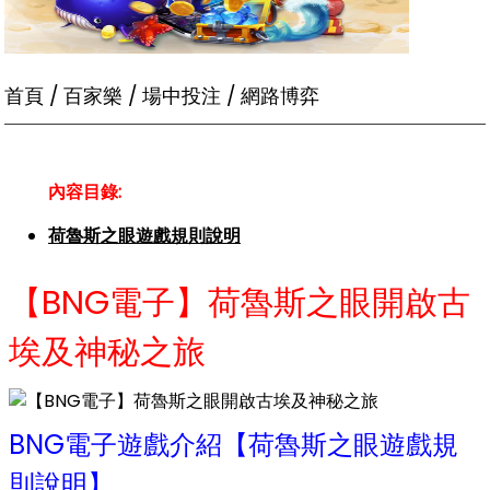
首頁
/
百家樂
/
場中投注
/
網路博弈
內容目錄:
荷魯斯之眼遊戲規則說明
【BNG電子】荷魯斯之眼開啟古
埃及神秘之旅
BNG電子遊戲介紹【荷魯斯之眼遊戲規
則說明】