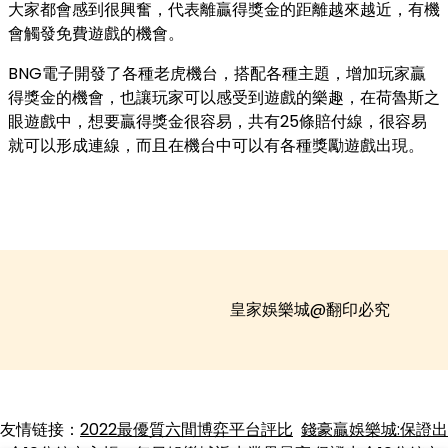
大家都會感到很興奮，代表離贏得獎金的距離越來越近，有機
會觸發免費遊戲的機會。
BNG電子開發了各種老虎機台，搭配各種主題，增加玩家贏
得獎金的機會，也讓玩家可以感受到遊戲的樂趣，在荷魯斯之
眼遊戲中，想要贏得獎金很容易，共有25條賠付線，很容易
就可以形成連線，而且在機台中可以有各種獎勵遊戲出現。
皇家娛樂城@翻印必究
友情链接：
2022最優質六間博弈平台評比
錢豪贏娛樂城:保證出