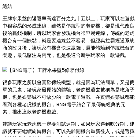
總結
王牌水果盤的返還率高達百分之九十五以上，玩家可以在遊戲
中很容易的形成連線，雖然是傳統型的老虎機，卻是現代改良
後的贏錢機制，所以玩家會發現機台很容易連線，傳統的老虎
機台有一個缺點，就是要連線並不容易，但經典拉霸經過系統
商的改良後，讓玩家有機會快速贏錢，還能體驗到傳統機台的
樂趣，最低賭注為兩元，也是很適合新手玩家的一款遊戲。
很多玩家之所以會喜歡傳統機型，就是因為玩法簡單，又是簡
單的元素，給玩家最原始的體驗，老虎機過去被稱為是吃角子
機，也是娛樂城不可缺少的一款電子遊戲，在實體娛樂城都能
看到各種老虎機的機台，BNG電子結合了最傳統經典的元
素，推出這款老虎機遊戲。
建議玩家玩老虎機一定要測試週期，如果玩家遇到吃分期，建
議就不要繼續旋轉機台，可以先離開機台重新登入，或是選擇