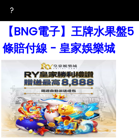
?
【BNG電子】王牌水果盤5
條賠付線 - 皇家娛樂城