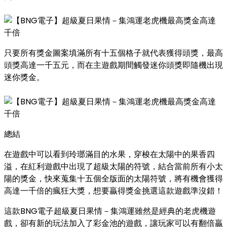
只要所有獎金圖案填滿所有十五個格子就代表獲得頭獎，最高
頭獎高達一千五元，而在主遊戲期間觸發迷你頭獎即隨機出現
迷你獎金。
總結
在遊戲中可以看到玲瑯滿目的水果，穿梭在太陽中的果香四
溢，在紅利遊戲中出現了超級太陽的符號，結合當前所有小太
陽的獎金，快來蒐集十五個全版面的太陽符號，將有機會獲得
高達一千倍的瘋狂大獎，想要贏得獎金挑選這款遊戲準沒錯！
這款BNG電子超級夏日果情－集鴻運雖然是經典的老虎機遊
戲，卻有新的玩法加入了彩金池的遊戲，讓玩家可以有翻倍贏