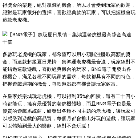
得獎金的樂趣，絕對贏錢的機會，所以才會受到玩家的歡迎，
絕對是玩家很好的選擇，喜歡經典款的玩家，可以把握機會玩
這款老虎機。
多數玩老虎機的玩家，都希望可以用小額賭注賺取高額的獎
金，而這款超級夏日果情－集鴻運老虎機最合適，玩家絕對不
能錯過這款遊戲，喜歡經典機台的玩家，BNG電子開發出各
種機台，滿足各種不同玩家的需求，每款都具有不同的特色，
把握遊戲週期的機會，每款遊戲都有機會讓玩家致富。
在皇家娛樂城玩老虎機，可以得到35%的回饋，還有二十四小
時都能玩，擁有最優質的老虎機體驗，而且BNG電子也是最
優質的遊戲系統商，研發出各種不同主題的老虎機，讓玩家可
以感受到遊戲的高品質，每個月都會推出好玩的遊戲，讓玩家
可以體驗到最大的樂趣，絕對不會玩膩！