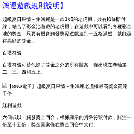
鴻運遊戲規則說明】
超級夏日果情－集鴻運是一款3X5的老虎機，共有10條賠付
線，結合了彩金池遊戲的老虎機，在遊戲中可以看到各種彩金
池的獎金，只要有機會觸發獎勵遊戲達到十五格滿盤，就能贏
得高額的獎金．
百搭符號
百搭符號可替代除了獎金之外的所有圖案，僅出現在卷軸第
二、三、四和五上。
紅利遊戲
六個或以上觸發獎金回合，根據顯示的貨幣符號付款，賭注一
倍至十五倍，獎金圖案僅在獎金回合中支付。