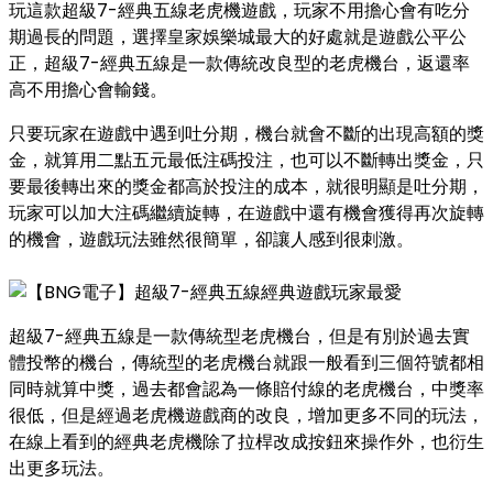
玩這款超級7-經典五線老虎機遊戲，玩家不用擔心會有吃分
期過長的問題，選擇皇家娛樂城最大的好處就是遊戲公平公
正，超級7-經典五線是一款傳統改良型的老虎機台，返還率
高不用擔心會輸錢。
只要玩家在遊戲中遇到吐分期，機台就會不斷的出現高額的獎
金，就算用二點五元最低注碼投注，也可以不斷轉出獎金，只
要最後轉出來的獎金都高於投注的成本，就很明顯是吐分期，
玩家可以加大注碼繼續旋轉，在遊戲中還有機會獲得再次旋轉
的機會，遊戲玩法雖然很簡單，卻讓人感到很刺激。
超級7-經典五線是一款傳統型老虎機台，但是有別於過去實
體投幣的機台，傳統型的老虎機台就跟一般看到三個符號都相
同時就算中獎，過去都會認為一條賠付線的老虎機台，中獎率
很低，但是經過老虎機遊戲商的改良，增加更多不同的玩法，
在線上看到的經典老虎機除了拉桿改成按鈕來操作外，也衍生
出更多玩法。