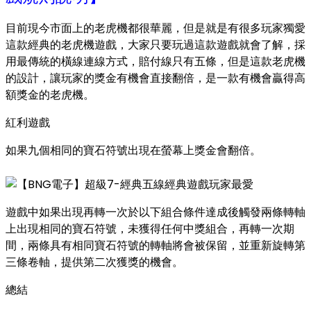
目前現今市面上的老虎機都很華麗，但是就是有很多玩家獨愛
這款經典的老虎機遊戲，大家只要玩過這款遊戲就會了解，採
用最傳統的橫線連線方式，賠付線只有五條，但是這款老虎機
的設計，讓玩家的獎金有機會直接翻倍，是一款有機會贏得高
額獎金的老虎機。
紅利遊戲
如果九個相同的寶石符號出現在螢幕上獎金會翻倍。
遊戲中如果出現再轉一次於以下組合條件達成後觸發兩條轉軸
上出現相同的寶石符號，未獲得任何中獎組合，再轉一次期
間，兩條具有相同寶石符號的轉軸將會被保留，並重新旋轉第
三條卷軸，提供第二次獲獎的機會。
總結