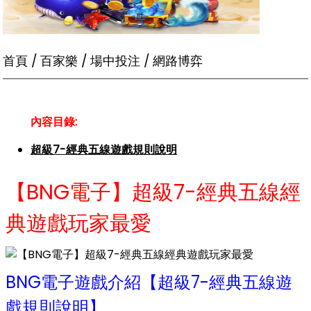
首頁
/
百家樂
/
場中投注
/
網路博弈
內容目錄:
超級7-經典五線遊戲規則說明
【BNG電子】超級7-經典五線經
典遊戲玩家最愛
BNG電子遊戲介紹【超級7-經典五線遊
戲規則說明】