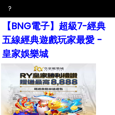
?
【BNG電子】超級7-經典
五線經典遊戲玩家最愛 -
皇家娛樂城