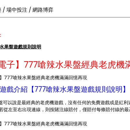
樂
/
場中投注
/
網路博弈
:
辣水果盤遊戲規則說明
G電子】777嗆辣水果盤經典老虎機
子遊戲介紹【777嗆辣水果盤遊戲規則說明】
果盤可以說是最經典的老虎機遊戲，沒有任何的免費遊戲或是紅
若從左至右出現連線，則按賭注線賠付，僅賠付每條賠付線的最