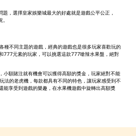
的問題，選擇皇家娛樂城最大的好處就是遊戲公平公正，
況。
到各種不同主題的遊戲，經典的遊戲也是很多玩家喜歡玩的
777元素的玩家，可以挑選這款777嗆辣水果盤，絕對
，小額賭注就有機會可以獲得高額的獎金，玩家絕對不能
典玩法的老虎機，每款都具有不同的特色，讓玩家感受到不
還能享受到遊戲的樂趣，在水果機遊戲中旋轉出高額獎