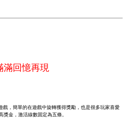
滿滿回憶再現
利遊戲，簡單的在遊戲中旋轉獲得獎勵，也是很多玩家喜愛
高獎金，激活線數固定為五條。