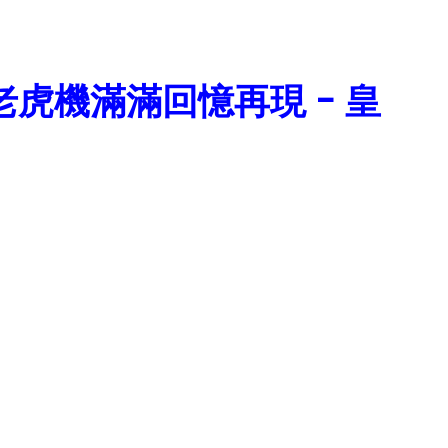
老虎機滿滿回憶再現 - 皇