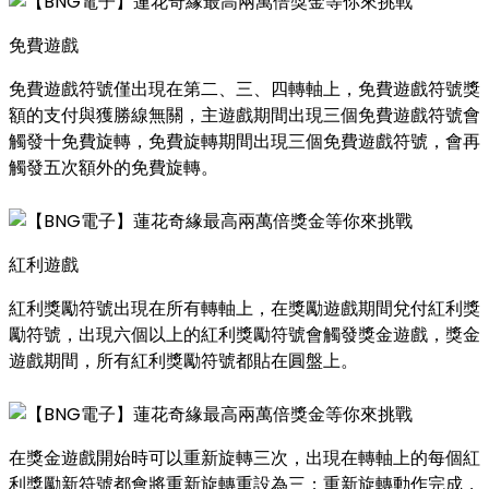
免費遊戲
免費遊戲符號僅出現在第二、三、四轉軸上，免費遊戲符號獎
額的支付與獲勝線無關，主遊戲期間出現三個免費遊戲符號會
觸發十免費旋轉，免費旋轉期間出現三個免費遊戲符號，會再
觸發五次額外的免費旋轉。
紅利遊戲
紅利獎勵符號出現在所有轉軸上，在獎勵遊戲期間兌付紅利獎
勵符號，出現六個以上的紅利獎勵符號會觸發獎金遊戲，獎金
遊戲期間，所有紅利獎勵符號都貼在圓盤上。
在獎金遊戲開始時可以重新旋轉三次，出現在轉軸上的每個紅
利獎勵新符號都會將重新旋轉重設為三；重新旋轉動作完成，