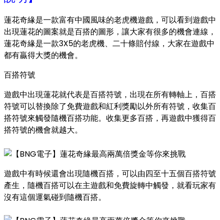
蓮花奇緣是一款富有中國風味的老虎機遊戲，可以看到遊戲中
出現蓮花的圖案就是百搭的圖形，讓大家有很多的機會連線，
蓮花奇緣是一款3X5的老虎機、二十條賠付線，大家在遊戲中
都有贏得大獎的機會。
百搭符號
遊戲中出現蓮花就代表是百搭符號，出現在所有轉軸上，百搭
符號可以替換除了免費遊戲和紅利獎勵以外所有符號，收集百
搭符號來觸發隨機百搭功能。收集更多百搭，再遊戲中獲得百
搭符號的機會就越大。
遊戲中有時候還會出現隨機百搭，可以由四至十五個百搭符號
產生，隨機百搭可以在主遊戲和免費旋轉中觸發，就看玩家有
沒有這個運氣碰到隨機百搭。