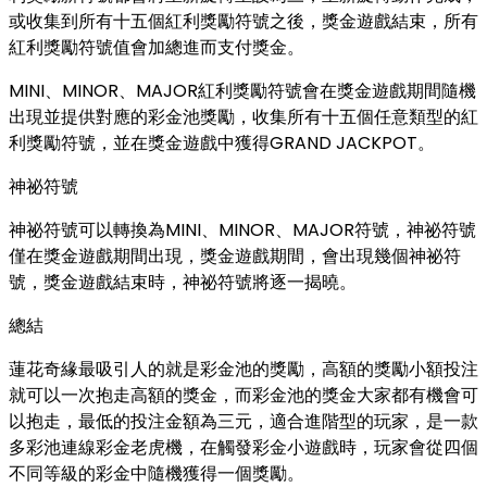
或收集到所有十五個紅利獎勵符號之後，獎金遊戲結束，所有
紅利獎勵符號值會加總進而支付獎金。
MINI、MINOR、MAJOR紅利獎勵符號會在獎金遊戲期間隨機
出現並提供對應的彩金池獎勵，收集所有十五個任意類型的紅
利獎勵符號，並在獎金遊戲中獲得GRAND JACKPOT。
神祕符號
神祕符號可以轉換為MINI、MINOR、MAJOR符號，神祕符號
僅在獎金遊戲期間出現，獎金遊戲期間，會出現幾個神祕符
號，獎金遊戲結束時，神祕符號將逐一揭曉。
總結
蓮花奇緣最吸引人的就是彩金池的獎勵，高額的獎勵小額投注
就可以一次抱走高額的獎金，而彩金池的獎金大家都有機會可
以抱走，最低的投注金額為三元，適合進階型的玩家，是一款
多彩池連線彩金老虎機，在觸發彩金小遊戲時，玩家會從四個
不同等級的彩金中隨機獲得一個獎勵。