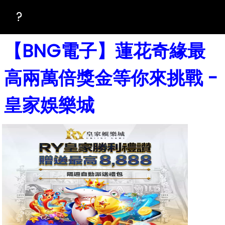
?
【BNG電子】蓮花奇緣最
高兩萬倍獎金等你來挑戰 -
皇家娛樂城