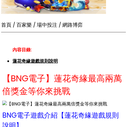
首頁
/
百家樂
/
場中投注
/
網路博弈
內容目錄:
蓮花奇緣遊戲規則說明
【BNG電子】蓮花奇緣最高兩萬
倍獎金等你來挑戰
BNG電子遊戲介紹【蓮花奇緣遊戲規則
說明】