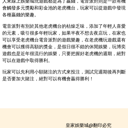
人來線上娛樂城玩遊戲都是為了贏錢，電音派對則是一款有機
會觸發多元獎勵和彩金池的老虎機台，玩家可以從遊戲中發現
各種贏錢的樂趣。
電音派對有別於其他老虎機台的枯燥乏味，添加了年輕人喜愛
的元素，吸引很多年輕玩家，如果半夜不想去夜店玩，在家也
可以享受老虎機台電音派對的遊戲樂趣，在老虎機玩遊戲還有
機會可以獲得高額的獎金，是假日很不錯的休閒娛樂，玩博奕
遊戲也是近年很流行的娛樂，只要把握好老虎機的週期，絕對
可以在遊戲中取得勝利。
玩家可以先利用小額賭注的方式來投注，測試完週期後再判斷
是否要加大賭注，絕對可以有機會贏得勝利！
皇家娛樂城@翻印必究