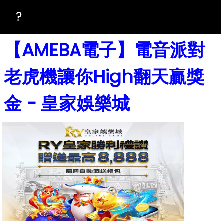
?
【AMEBA電子】電音派對
老虎機讓你High翻天贏獎
金 - 皇家娛樂城