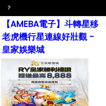
?
【AMEBA電子】斗轉星移
老虎機行星連線好壯觀 -
皇家娛樂城