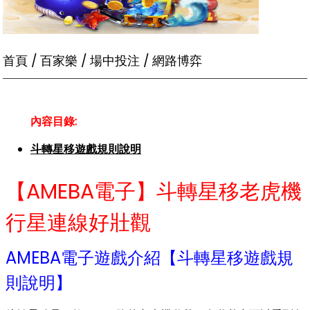
首頁
/
百家樂
/
場中投注
/
網路博弈
內容目錄:
斗轉星移遊戲規則說明
【AMEBA電子】斗轉星移老虎機
行星連線好壯觀
AMEBA電子遊戲介紹【斗轉星移遊戲規
則說明】