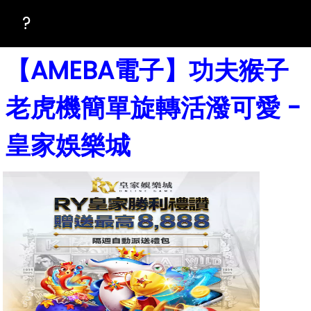
?
【AMEBA電子】功夫猴子
老虎機簡單旋轉活潑可愛 -
皇家娛樂城