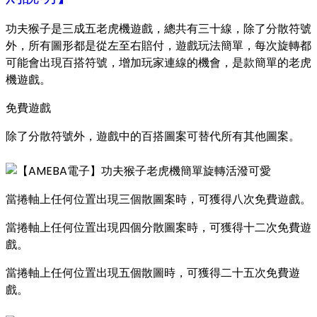
功夫猴子是三成五老虎機遊戲，總共有三十線，除了分散符號
外，所有圖形都是從左至右賠付，遊戲玩法簡單，每次旋轉都
可能會出現百搭符號，增加玩家連線的機會，是款簡單的老虎
機遊戲。
免費遊戲
除了分散符號外，遊戲中的百搭圖案可替代所有其他圖案。
當捲軸上任何位置出現三個散圖案時，可獲得八次免費遊戲。
當捲軸上任何位置出現四個分散圖案時，可獲得十二次免費遊
戲。
當捲軸上任何位置出現五個散圖時，可獲得二十五次免費遊
戲。