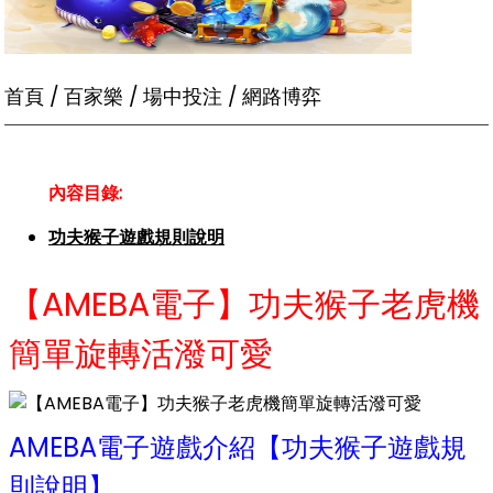
首頁
/
百家樂
/
場中投注
/
網路博弈
內容目錄:
功夫猴子遊戲規則說明
【AMEBA電子】功夫猴子老虎機
簡單旋轉活潑可愛
AMEBA電子遊戲介紹【功夫猴子遊戲規
則說明】