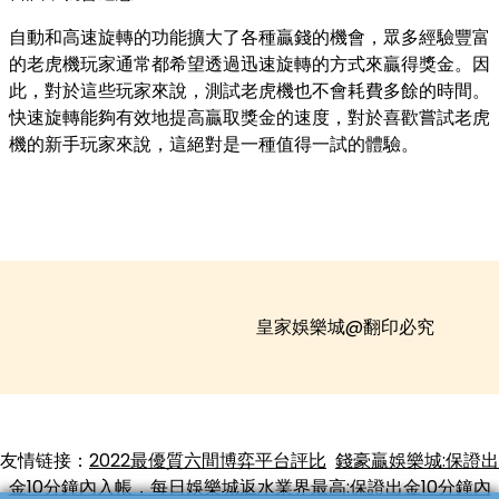
自動和高速旋轉的功能擴大了各種贏錢的機會，眾多經驗豐富
的老虎機玩家通常都希望透過迅速旋轉的方式來贏得獎金。因
此，對於這些玩家來說，測試老虎機也不會耗費多餘的時間。
快速旋轉能夠有效地提高贏取獎金的速度，對於喜歡嘗試老虎
機的新手玩家來說，這絕對是一種值得一試的體驗。
皇家娛樂城@翻印必究
友情链接：
2022最優質六間博弈平台評比
錢豪贏娛樂城:保證出
金10分鐘內入帳，每日娛樂城返水業界最高:保證出金10分鐘內